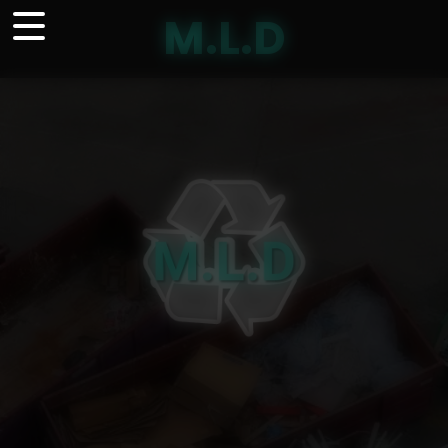
Panneau de gestion des cookies
M.L.D
M.L.D
Nous appeler