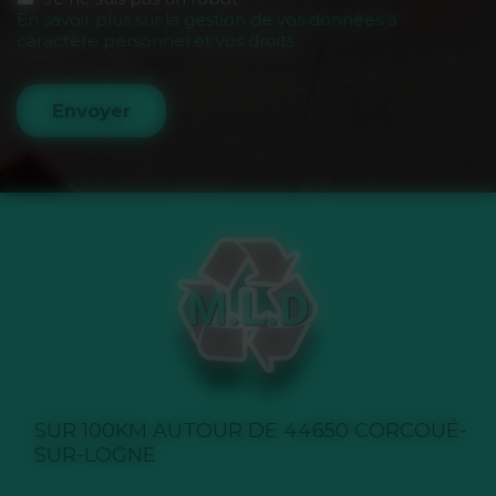
En savoir plus sur la gestion de vos données à
caractère personnel et vos droits
Envoyer
SUR 100KM AUTOUR DE 44650 CORCOUÉ-
SUR-LOGNE