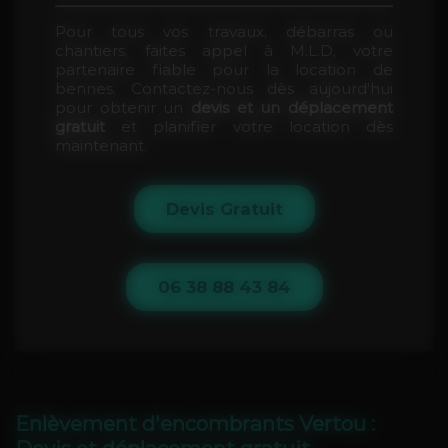
Idéal pour les petits travaux ou les projets
domestiques. Ces bennes conviennent
Pour tous vos travaux, débarras ou
parfaitement pour :
chantiers, faites appel à M.L.D, votre
partenaire fiable pour la location de
Gravats (terre, briques, tuiles).
bennes. Contactez-nous dès aujourd'hui
Encombrants (meubles,
pour obtenir un
devis et un déplacement
électroménagers usagés).
gratuit
et planifier votre location dès
Bois, placo, brique, plâtrière.
maintenant.
Déchets tout-venants, verts,
ferrailles, et DIB (Déchets Industriels
Banals).
Devis Gratuit
Bennes de 6m³, 8m³, 10m³ ou 12m³
Parfait pour des projets plus importants, tels
que des chantiers professionnels ou des
06 38 88 43 84
rénovations conséquentes :
Bois et tout-venants.
Déchets verts et encombrants
volumineux.
Cartons, plastiques, ferrailles et
autres déchets DIB.
Enlèvement d'encombrants Vertou :