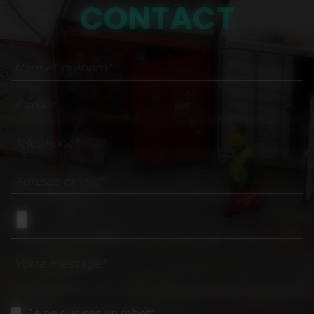
CONTACT
Nom et prénom*
E-mail*
Téléphone*
Adresse et ville*
Votre message*
Je ne suis pas un robot*