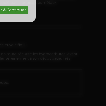
stipulé par la bourse des métaux.
r & Continuer
e cuve à fioul.
er en toute sécurité les hydrocarbures. Avant
céder sereinement à son découpage. Très
oupe.