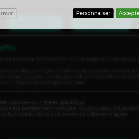
x ferreux et non ferreux suivant le cours officiel du jour 
Personnaliser
Accepte
ermer
Devis Gratuit
06 38 88 43 84
uefou
 services pour l'enlèvement, le pompage et le nettoyage d
 dans sa totalité au moyen d'outils professionnels et d'évacu
 de son fioul, dégazée et nettoyée entièrement afin de pro
 en charge chaque étape avec soin :
rbures avec du matériel spécifique
fioul a été parfaitement nettoyée, nous procédons à sa déc
its hydrocarburés vers un centre de traitement agréé.