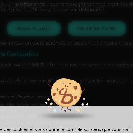
é
ou un
professionnel
, les chantiers génèrent souvent des
n simple et efficace pour vous en débarrasser.
Devis Gratuit
06 38 88 43 84
os travaux en toute sérénité, en assurant une gestion resp
lle Carquefou
aux
, la société
M.L.D
offre un service complet, de la
collect
a récolte de vos ferrailles et métaux. Appelez-nous pour u
assurer l'enlèvement sur place de :
age, chaudière, radiateur, baignoire...
dustriels
hine à laver, gazinière
atterie, cuivre, laiton, plomb, fonte...
ise des cookies et vous donne le contrôle sur ceux que vous souh
ycoupage
pour démanteler des structures métalliques que 