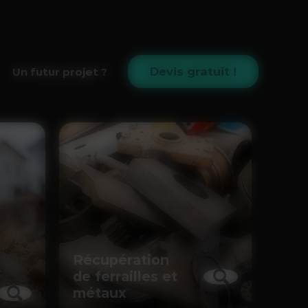
Devis gratuit !
Un futur projet ?
Récupération
de ferrailles et
métaux