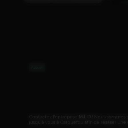
Accueil
Contactez l'entreprise
M.L.D
! Nous sommes s
jusqu'à vous à Carquefou afin de réaliser une