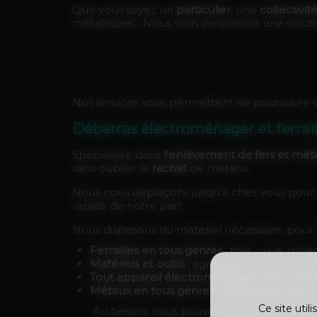
Que vous soyez un
particulier
, une
collectivit
métalliques. Nous vous proposons une solutio
Nos services vous permettent de poursuivre v
Débarras électroménager et ferrai
Spécialisée dans
l'enlèvement de fers et mét
sans oublier le
rachat
de métaux.
Nous nous déplaçons jusqu'à chez vous pour l
rapide de notre part.
Nous disposons du matériel nécessaire, pour 
Ferrailles en tous genres
: tôle, cuve, grill
Matériels et outils :
agricoles, horticoles, in
Tout appareil électroménager
: frigo, mac
Métaux en tous genres
: aluminium, inox, b
Ce site util
Au besoin, nous pouvons procéder à
l'ox