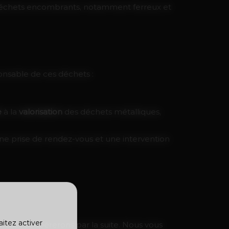
 déchets encombrants, notamment ferreux et
onsable de ces déchets :
e
à la
valorisation
des déchets métalliques,
ne prise de rendez-vous et une intervention
aitez activer
nous récupérerons par la suite. Nous vous