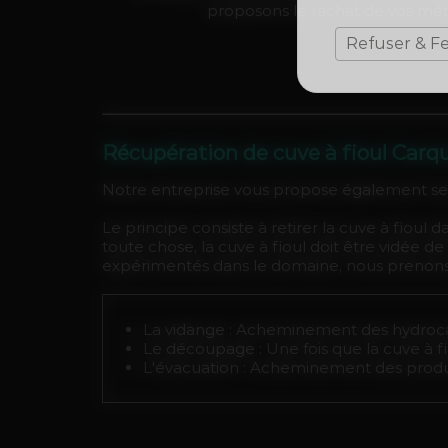
proposons le rachat de vos métau
Refuser & F
Récupération de cuve à fioul Carq
Notre entreprise vous propose également ses
Le principe consiste à retirer la cuve à fioul
toute chose, la cuve à fioul doit être vidée
expérimentés dans le domaine, nous prenons
La vidange : Acheminement des hydroca
Le découpage : Une fois que la cuve à 
L'évacuation : Acheminement des produ