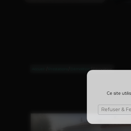
/
/
/
Accueil
Prestations
Démolition
Démolition
Ce site util
Refuser & F