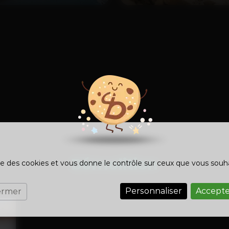
Démolition
ise des cookies et vous donne le contrôle sur ceux que vous souh
Personnaliser
Accepte
ermer