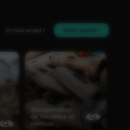
Devis gratuit !
Un futur projet ?
Récupération
de ferrailles et
métaux