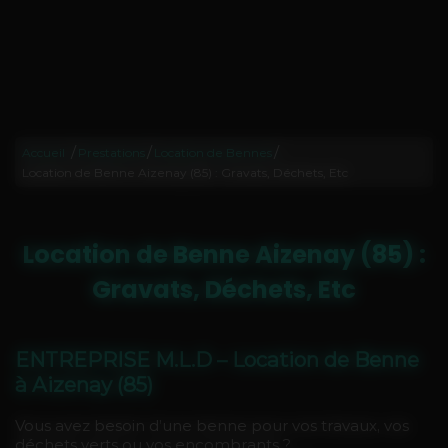
/
/
/
Accueil
Prestations
Location de Bennes
Location de Benne Aizenay (85) : Gravats, Déchets, Etc
Location de Benne Aizenay (85) :
Gravats, Déchets, Etc
ENTREPRISE M.L.D – Location de Benne
à Aizenay (85)
Vous avez besoin d’une benne pour vos travaux, vos
déchets verts ou vos encombrants ?