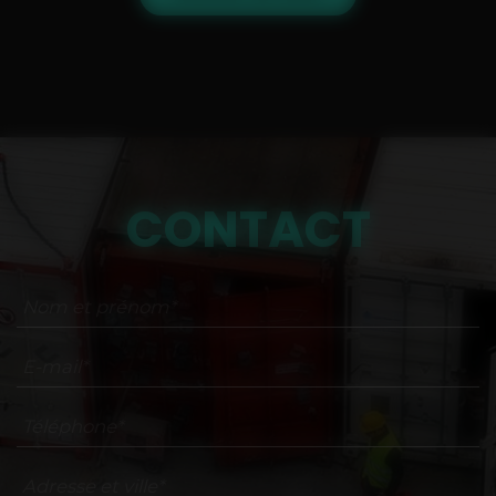
CONTACT
Nom et prénom*
E-mail*
Téléphone*
Adresse et ville*