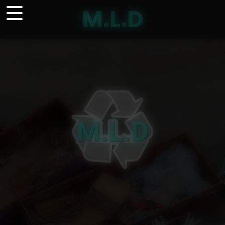
Panneau de gestion des cookies
M.L.D
M.L.D
Nous appeler