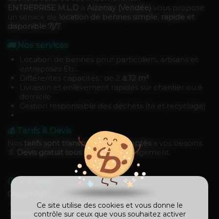
ENTREPRISE M.L.D
à
Aizenay (Vendée)
vous propose
un service de
location de bennes simple, rapide et
disponible 7j/7
.
🚛 Nos services
Location de bennes pour particuliers, artisans et
entreprises Etc...
Différentes capacités : de 2
à 12 m³
Livraison et enlèvement rapides sur chantier ou à
domicile
Gestion responsable des déchets (tri et recyclage)
💰 Tarifs & Devis
Nos
tarifs sont transparents et adaptés
à vos besoins.
📄
Devis gratuit sous 48h
, sans engagement.
🕐 Horaires
Ouvert 7j/7
Lundi – Vendredi : 7h00 à 20h00
Ce site utilise des cookies et vous donne le
Samedi : 7h00 à 20h00
contrôle sur ceux que vous souhaitez activer